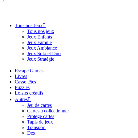
×
Tous nos Jeux
Tous nos jeux
Jeux Enfants
Jeux Famille
Jeux Ambiance
Jeux Solo et Duo
Jeux Stratégie
Escape Games
Livres
Casse têtes
Puzzles
Loisirs créatifs
Autres
Jeu de cartes
Cartes à collectionner
Protège cartes
Tapis de jeux
Transport
Dés