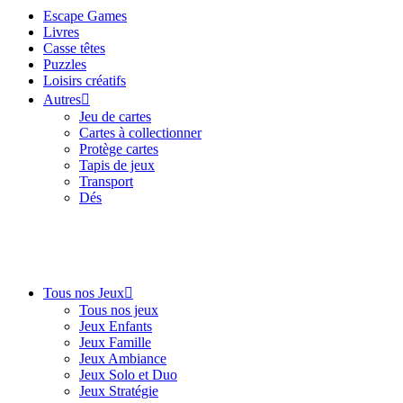
Escape Games
Livres
Casse têtes
Puzzles
Loisirs créatifs
Autres
Jeu de cartes
Cartes à collectionner
Protège cartes
Tapis de jeux
Transport
Dés
Tous nos Jeux
Tous nos jeux
Jeux Enfants
Jeux Famille
Jeux Ambiance
Jeux Solo et Duo
Jeux Stratégie