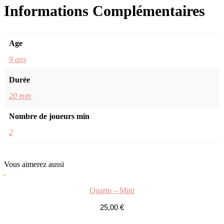
Informations Complémentaires
Age
9 ans
Durée
20 min
Nombre de joueurs min
2
Vous
aimerez aussi
Quarto – Mini
25,00
€