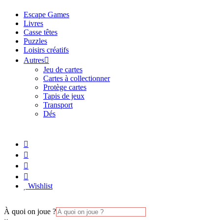
Escape Games
Livres
Casse têtes
Puzzles
Loisirs créatifs
Autres
Jeu de cartes
Cartes à collectionner
Protège cartes
Tapis de jeux
Transport
Dés
Wishlist
À quoi on joue ?