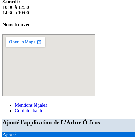
Samedi :
10:00 à 12:30
14:30 à 19:00
Nous trouver
Mentions légales
Confidentialité
Ajouté l'application de L'Arbre Ô Jeux
Ajouté