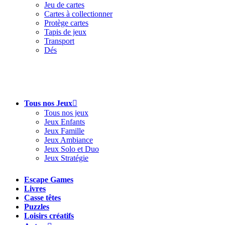
Jeu de cartes
Cartes à collectionner
Protège cartes
Tapis de jeux
Transport
Dés
Tous nos Jeux
Tous nos jeux
Jeux Enfants
Jeux Famille
Jeux Ambiance
Jeux Solo et Duo
Jeux Stratégie
Escape Games
Livres
Casse têtes
Puzzles
Loisirs créatifs