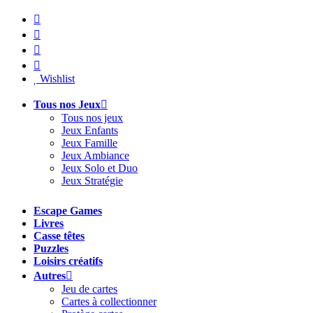
Aller
au
contenu
Wishlist
Tous nos Jeux
Tous nos jeux
Jeux Enfants
Jeux Famille
Jeux Ambiance
Jeux Solo et Duo
Jeux Stratégie
Escape Games
Livres
Casse têtes
Puzzles
Loisirs créatifs
Autres
Jeu de cartes
Cartes à collectionner