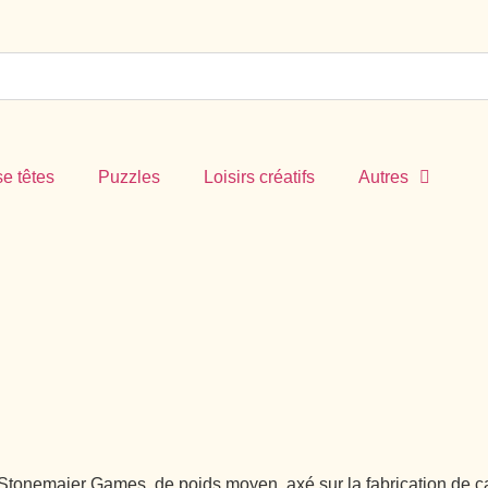
e têtes
Puzzles
Loisirs créatifs
Autres
Stonemaier Games, de poids moyen, axé sur la fabrication de ca