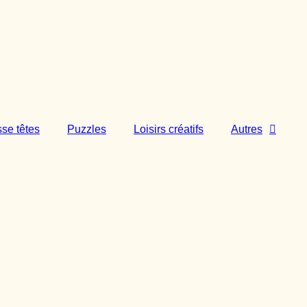
se têtes
Puzzles
Loisirs créatifs
Autres