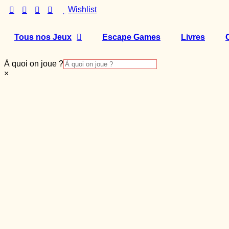
Aller
Wishlist
au
contenu
Tous nos Jeux
Escape Games
Livres
À quoi on joue ?
×