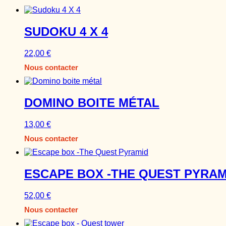
SUDOKU 4 X 4
22,00
€
Nous contacter
DOMINO BOITE MÉTAL
13,00
€
Nous contacter
ESCAPE BOX -THE QUEST PYRAM
52,00
€
Nous contacter