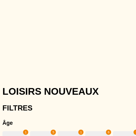
LOISIRS NOUVEAUX
FILTRES
Âge
1
5
1
6