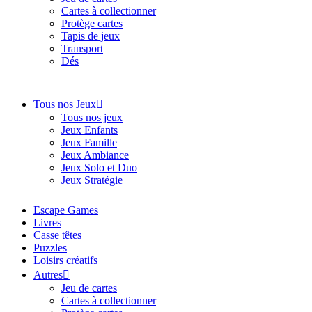
Cartes à collectionner
Protège cartes
Tapis de jeux
Transport
Dés
Tous nos Jeux
Tous nos jeux
Jeux Enfants
Jeux Famille
Jeux Ambiance
Jeux Solo et Duo
Jeux Stratégie
Escape Games
Livres
Casse têtes
Puzzles
Loisirs créatifs
Autres
Jeu de cartes
Cartes à collectionner