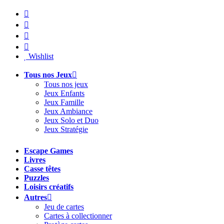
Aller
au
contenu
Wishlist
Tous nos Jeux
Tous nos jeux
Jeux Enfants
Jeux Famille
Jeux Ambiance
Jeux Solo et Duo
Jeux Stratégie
Escape Games
Livres
Casse têtes
Puzzles
Loisirs créatifs
Autres
Jeu de cartes
Cartes à collectionner