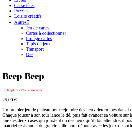
Livres
Casse têtes
Puzzles
Loisirs créatifs
Autres
Jeu de cartes
Cartes à collectionner
Protège cartes
Tapis de jeux
Transport
Dés
Beep Beep
En Rupture - Nous contacter
25,00
€
Un premier jeu de plateau pour rejoindre des lieux déterminés dans la v
Chaque joueur à son tour lance le dé, puis fait avancer sa voiture sur 
une des deux cases qui jouxtent un des lieux qu’il doit atteindre, il po
matériel résistant et de grande taille pour débuter avec les jeux de soci