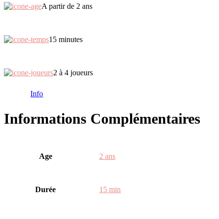
A partir de 2 ans
15 minutes
2 à 4 joueurs
Info
Informations Complémentaires
Age
2 ans
Durée
15 min