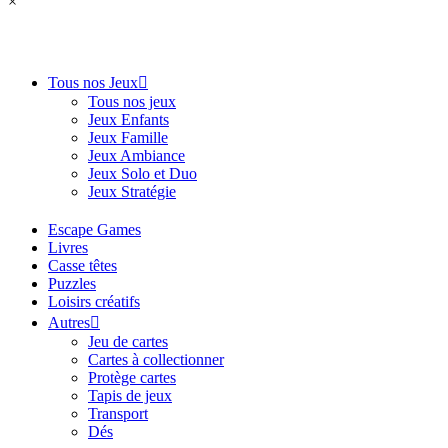
×
Tous nos Jeux
Tous nos jeux
Jeux Enfants
Jeux Famille
Jeux Ambiance
Jeux Solo et Duo
Jeux Stratégie
Escape Games
Livres
Casse têtes
Puzzles
Loisirs créatifs
Autres
Jeu de cartes
Cartes à collectionner
Protège cartes
Tapis de jeux
Transport
Dés