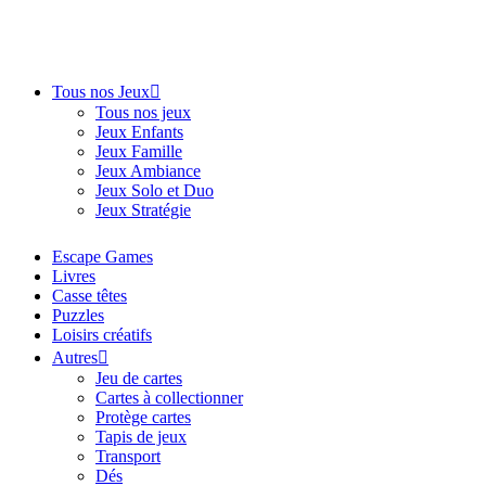
Tous nos Jeux
Tous nos jeux
Jeux Enfants
Jeux Famille
Jeux Ambiance
Jeux Solo et Duo
Jeux Stratégie
Escape Games
Livres
Casse têtes
Puzzles
Loisirs créatifs
Autres
Jeu de cartes
Cartes à collectionner
Protège cartes
Tapis de jeux
Transport
Dés