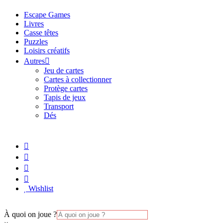
Escape Games
Livres
Casse têtes
Puzzles
Loisirs créatifs
Autres
Jeu de cartes
Cartes à collectionner
Protège cartes
Tapis de jeux
Transport
Dés
Wishlist
À quoi on joue ?