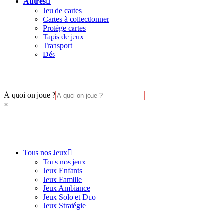
Autres
Jeu de cartes
Cartes à collectionner
Protège cartes
Tapis de jeux
Transport
Dés
À quoi on joue ?
×
Tous nos Jeux
Tous nos jeux
Jeux Enfants
Jeux Famille
Jeux Ambiance
Jeux Solo et Duo
Jeux Stratégie