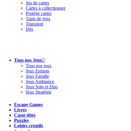
Jeu de cartes
Cartes à collectionner
Protège cartes
Tapis de jeux
Transport
Dés
Tous nos Jeux
Tous nos jeux
Jeux Enfants
Jeux Famille
Jeux Ambiance
Jeux Solo et Duo
Jeux Stratégie
Escape Games
Livres
Casse têtes
Puzzles
Loisirs créatifs