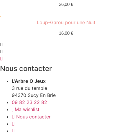
26,00
€
Loup-Garou pour une Nuit
16,00
€
Nous contacter
L’Arbre O Jeux
3 rue du temple
94370 Sucy En Brie
09 82 23 22 82
Ma wishlist
Nous contacter