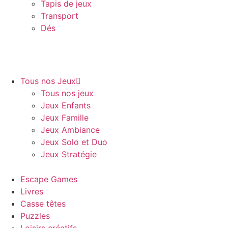
Tapis de jeux
Transport
Dés
Tous nos Jeux
Tous nos jeux
Jeux Enfants
Jeux Famille
Jeux Ambiance
Jeux Solo et Duo
Jeux Stratégie
Escape Games
Livres
Casse têtes
Puzzles