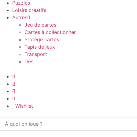
Puzzles
Loisirs créatifs
Autres
Jeu de cartes
Cartes à collectionner
Protège cartes
Tapis de jeux
Transport
Dés
Wishlist