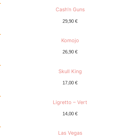
Cash’n Guns
29,90
€
Komojo
26,90
€
Skull King
17,00
€
Ligretto – Vert
14,00
€
Las Vegas