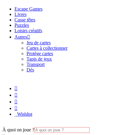
Escape Games
Livres
Casse têtes
Puzzles
Loisirs créatifs
Autres
Jeu de cartes
Cartes à collectionner
Protège cartes
Tapis de jeux
Transport
Dés
Wishlist
À quoi on joue ?