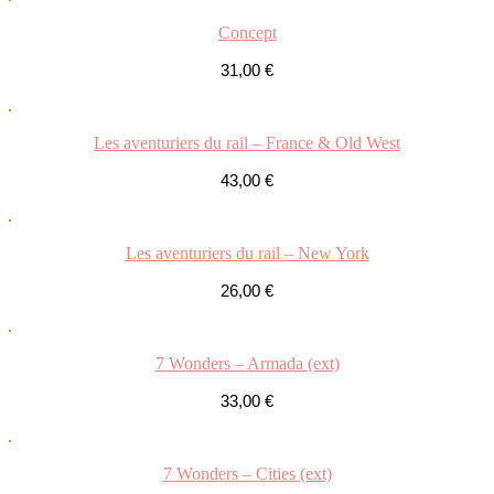
Concept
31,00
€
Les aventuriers du rail – France & Old West
43,00
€
Les aventuriers du rail – New York
26,00
€
7 Wonders – Armada (ext)
33,00
€
7 Wonders – Cities (ext)