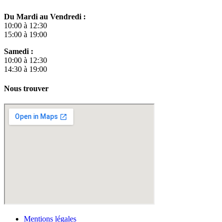
Du Mardi au Vendredi :
10:00 à 12:30
15:00 à 19:00
Samedi :
10:00 à 12:30
14:30 à 19:00
Nous trouver
Mentions légales