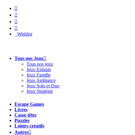
Aller
au
contenu
Wishlist
Tous nos Jeux
Tous nos jeux
Jeux Enfants
Jeux Famille
Jeux Ambiance
Jeux Solo et Duo
Jeux Stratégie
Escape Games
Livres
Casse têtes
Puzzles
Loisirs créatifs
Autres