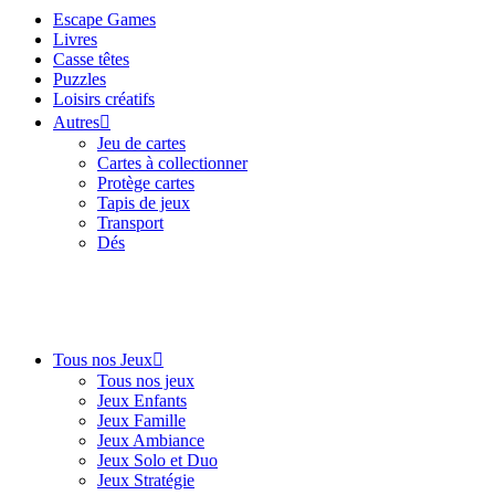
Escape Games
Livres
Casse têtes
Puzzles
Loisirs créatifs
Autres
Jeu de cartes
Cartes à collectionner
Protège cartes
Tapis de jeux
Transport
Dés
Tous nos Jeux
Tous nos jeux
Jeux Enfants
Jeux Famille
Jeux Ambiance
Jeux Solo et Duo
Jeux Stratégie