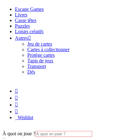
Escape Games
Livres
Casse têtes
Puzzles
Loisirs créatifs
Autres
Jeu de cartes
Cartes à collectionner
Protège cartes
Tapis de jeux
Transport
Dés
Wishlist
À quoi on joue ?