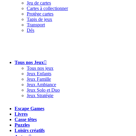
Jeu de cartes
Cartes à collectionner
Protège cartes
Tapis de jeux
Transport
Dés
Tous nos Jeux
Tous nos jeux
Jeux Enfants
Jeux Famille
Jeux Ambiance
Jeux Solo et Duo
Jeux Stratégie
Escape Games
Livres
Casse têtes
Puzzles
Loisirs créatifs