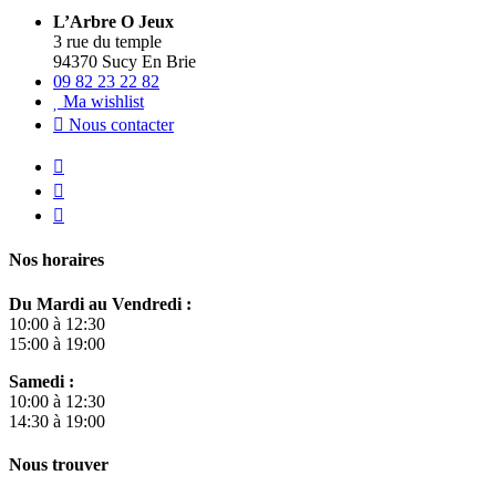
L’Arbre O Jeux
3 rue du temple
94370 Sucy En Brie
09 82 23 22 82
Ma wishlist
Nous contacter
Nos horaires
Du Mardi au Vendredi :
10:00 à 12:30
15:00 à 19:00
Samedi :
10:00 à 12:30
14:30 à 19:00
Nous trouver