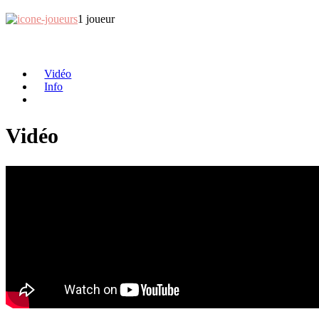
1 joueur
Vidéo
Info
Vidéo