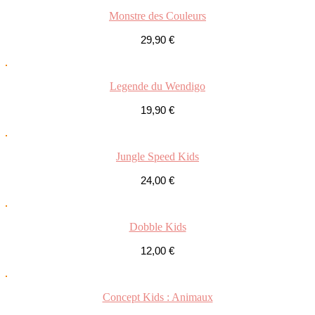
Monstre des Couleurs
29,90
€
Legende du Wendigo
19,90
€
Jungle Speed Kids
24,00
€
Dobble Kids
12,00
€
Concept Kids : Animaux