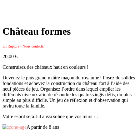
Château formes
En Rupture - Nous contacter
20,00
€
Construisez des châteaux haut en couleurs !
Devenez le plus grand maître maçon du royaume ! Posez de solides
fondations et achevez la construction du château-fort à l’aide des
neuf pièces de jeu. Organisez l’ordre dans lequel empiler les
différents niveaux afin de résoudre les quatre-vingts défis, du plus
simple au plus difficile. Un jeu de réflexion et d’observation qui
ravira toute la famille.
Votre esprit sera-t-il aussi solide que vos murs ? .
A partir de 8 ans