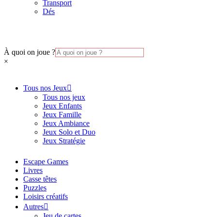
Transport
Dés
À quoi on joue ?
×
Tous nos Jeux
Tous nos jeux
Jeux Enfants
Jeux Famille
Jeux Ambiance
Jeux Solo et Duo
Jeux Stratégie
Escape Games
Livres
Casse têtes
Puzzles
Loisirs créatifs
Autres
Jeu de cartes