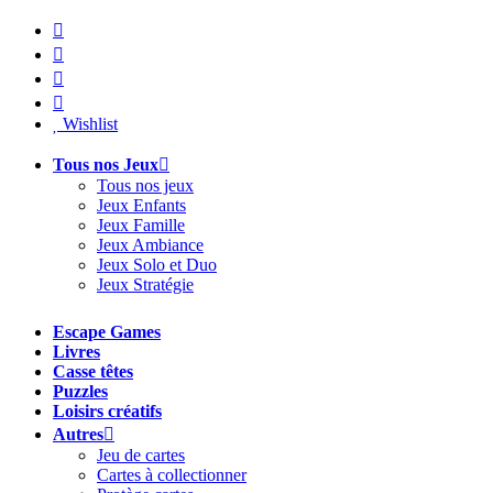
Aller
au
contenu
Wishlist
Tous nos Jeux
Tous nos jeux
Jeux Enfants
Jeux Famille
Jeux Ambiance
Jeux Solo et Duo
Jeux Stratégie
Escape Games
Livres
Casse têtes
Puzzles
Loisirs créatifs
Autres
Jeu de cartes
Cartes à collectionner