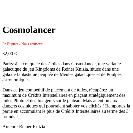
Cosmolancer
En Rupture - Nous contacter
32,00
€
Partez à la conquête des étoiles dans Cosmolancer, une variante
galactique du jeu Kingdoms de Reiner Knizia, située dans une
galaxie fantastique peuplée de Meutes galactiques et de Poulpes
astronomiques.
Dans ce jeu compétitif de placement de tuiles, récupérez un
maximum de Crédits Interstellaires en plaçant stratégiquement des
tuiles Photo et des Imageurs sur le plateau. Mais attention aux
dangers cosmiques qui pourraient saboter vos clichés ! Remportez la
partie en accumulant le plus de Crédits Interstellaires au terme des 3
rounds !
Auteur : Reiner Knizia