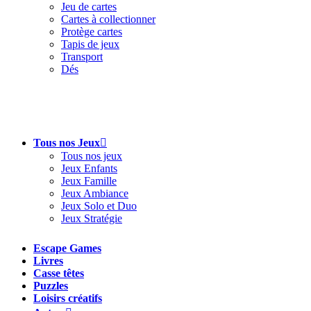
Jeu de cartes
Cartes à collectionner
Protège cartes
Tapis de jeux
Transport
Dés
Tous nos Jeux
Tous nos jeux
Jeux Enfants
Jeux Famille
Jeux Ambiance
Jeux Solo et Duo
Jeux Stratégie
Escape Games
Livres
Casse têtes
Puzzles
Loisirs créatifs