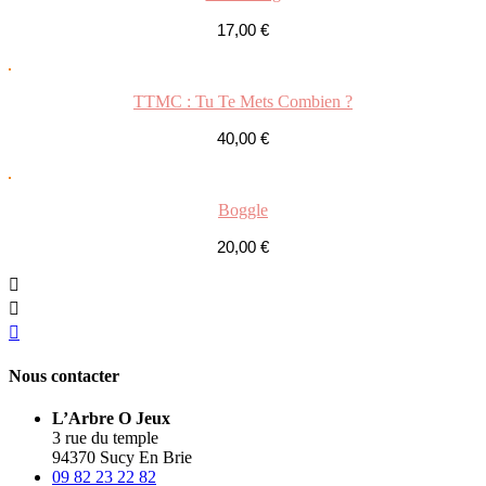
17,00
€
TTMC : Tu Te Mets Combien ?
40,00
€
Boggle
20,00
€
Nous contacter
L’Arbre O Jeux
3 rue du temple
94370 Sucy En Brie
09 82 23 22 82