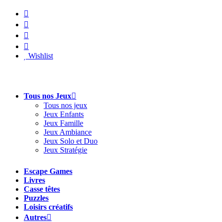
Aller
au
contenu
Wishlist
Tous nos Jeux
Tous nos jeux
Jeux Enfants
Jeux Famille
Jeux Ambiance
Jeux Solo et Duo
Jeux Stratégie
Escape Games
Livres
Casse têtes
Puzzles
Loisirs créatifs
Autres