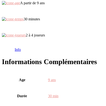
A partir de 9 ans
30 minutes
2 à 4 joueurs
Info
Informations Complémentaires
Age
9 ans
Durée
30 min