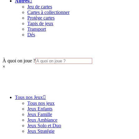
Autres
Jeu de cartes
Cartes à collectionner
Protège cartes
Tapis de jeux
Transport
Dés
À quoi on joue ?
×
Tous nos Jeux
Tous nos jeux
Jeux Enfants
Jeux Famille
Jeux Ambiance
Jeux Solo et Duo
Jeux Stratégie