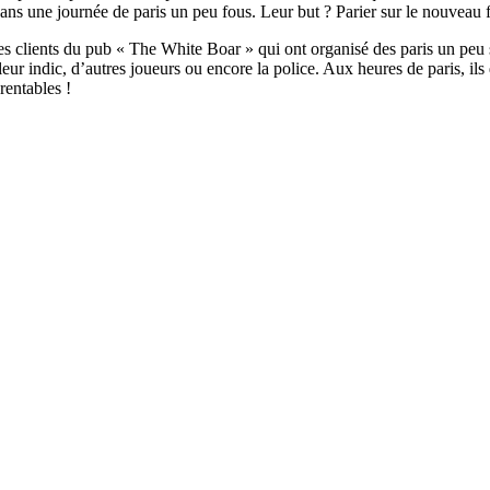
dans une journée de paris un peu fous. Leur but ? Parier sur le nouveau f
es clients du pub « The White Boar » qui ont organisé des paris un peu s
eur indic, d’autres joueurs ou encore la police. Aux heures de paris, ils
rentables !