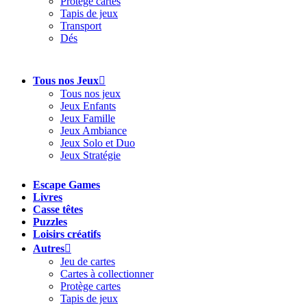
Protège cartes
Tapis de jeux
Transport
Dés
Tous nos Jeux
Tous nos jeux
Jeux Enfants
Jeux Famille
Jeux Ambiance
Jeux Solo et Duo
Jeux Stratégie
Escape Games
Livres
Casse têtes
Puzzles
Loisirs créatifs
Autres
Jeu de cartes
Cartes à collectionner
Protège cartes
Tapis de jeux