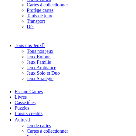
Cartes à collectionner
Protège cartes
Tapis de jeux
Transport
Dés
Tous nos Jeux
Tous nos jeux
Jeux Enfants
Jeux Famille
Jeux Ambiance
Jeux Solo et Duo
Jeux Stratégie
Escape Games
Livres
Casse têtes
Puzzles
Loisirs créatifs
Autres
Jeu de cartes
Cartes à collectionner