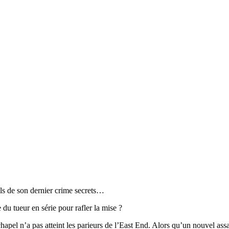
ils de son dernier crime secrets…
du tueur en série pour rafler la mise ?
pel n’a pas atteint les parieurs de l’East End. Alors qu’un nouvel assass