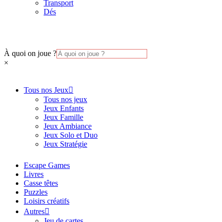
Transport
Dés
À quoi on joue ?
×
Tous nos Jeux
Tous nos jeux
Jeux Enfants
Jeux Famille
Jeux Ambiance
Jeux Solo et Duo
Jeux Stratégie
Escape Games
Livres
Casse têtes
Puzzles
Loisirs créatifs
Autres
Jeu de cartes