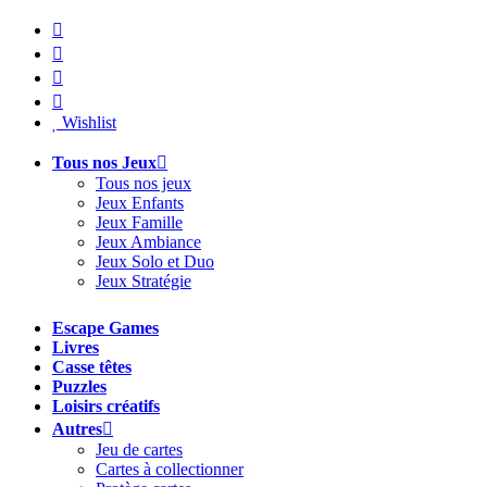
Aller
au
contenu
Wishlist
Tous nos Jeux
Tous nos jeux
Jeux Enfants
Jeux Famille
Jeux Ambiance
Jeux Solo et Duo
Jeux Stratégie
Escape Games
Livres
Casse têtes
Puzzles
Loisirs créatifs
Autres
Jeu de cartes
Cartes à collectionner