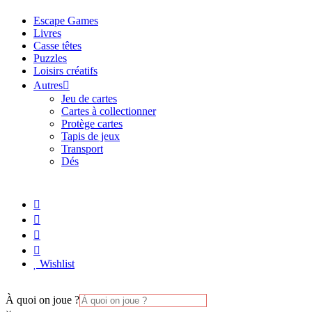
Escape Games
Livres
Casse têtes
Puzzles
Loisirs créatifs
Autres
Jeu de cartes
Cartes à collectionner
Protège cartes
Tapis de jeux
Transport
Dés
Wishlist
À quoi on joue ?