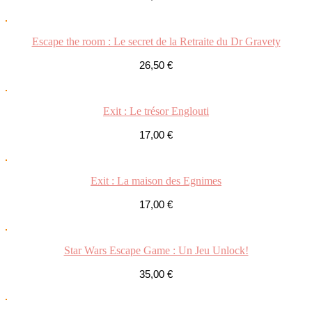
Escape the room : Le secret de la Retraite du Dr Gravety
26,50
€
Exit : Le trésor Englouti
17,00
€
Exit : La maison des Egnimes
17,00
€
Star Wars Escape Game : Un Jeu Unlock!
35,00
€