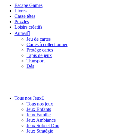
Escape Games
Livres
Casse têtes
Puzzles
Loisirs créatifs
Autres
Jeu de cartes
Cartes à collectionner
Protège cartes
Tapis de jeux
Transport
Dés
Tous nos Jeux
Tous nos jeux
Jeux Enfants
Jeux Famille
Jeux Ambiance
Jeux Solo et Duo
Jeux Stratégie