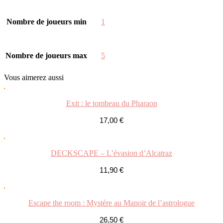
Nombre de joueurs min
1
Nombre de joueurs max
5
Vous
aimerez aussi
Exit : le tombeau du Pharaon
17,00
€
DECKSCAPE – L’évasion d’Alcatraz
11,90
€
Escape the room : Mystére au Manoir de l’astrologue
26,50
€