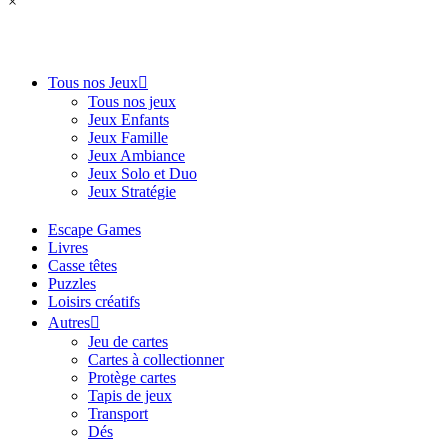
×
Tous nos Jeux
Tous nos jeux
Jeux Enfants
Jeux Famille
Jeux Ambiance
Jeux Solo et Duo
Jeux Stratégie
Escape Games
Livres
Casse têtes
Puzzles
Loisirs créatifs
Autres
Jeu de cartes
Cartes à collectionner
Protège cartes
Tapis de jeux
Transport
Dés