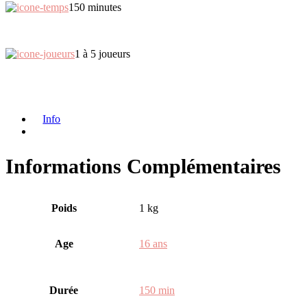
150 minutes
1 à 5 joueurs
Info
Informations Complémentaires
Poids
1 kg
Age
16 ans
Durée
150 min