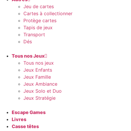
Jeu de cartes
Cartes à collectionner
Protège cartes
Tapis de jeux
Transport
Dés
Tous nos Jeux
Tous nos jeux
Jeux Enfants
Jeux Famille
Jeux Ambiance
Jeux Solo et Duo
Jeux Stratégie
Escape Games
Livres
Casse têtes