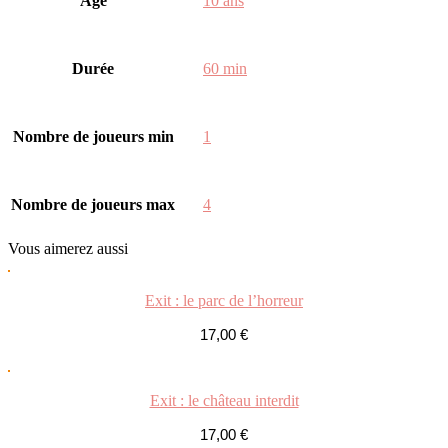
Age
10 ans
Durée
60 min
Nombre de joueurs min
1
Nombre de joueurs max
4
Vous
aimerez aussi
Exit : le parc de l’horreur
17,00
€
Exit : le château interdit
17,00
€