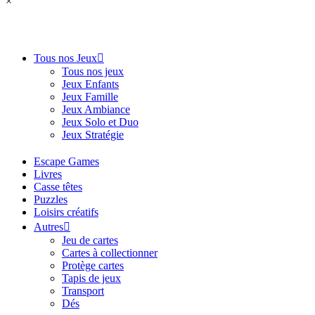
×
Tous nos Jeux
Tous nos jeux
Jeux Enfants
Jeux Famille
Jeux Ambiance
Jeux Solo et Duo
Jeux Stratégie
Escape Games
Livres
Casse têtes
Puzzles
Loisirs créatifs
Autres
Jeu de cartes
Cartes à collectionner
Protège cartes
Tapis de jeux
Transport
Dés