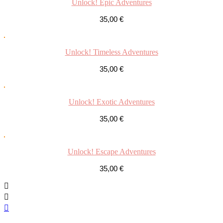
Unlock! Epic Adventures
35,00
€
Unlock! Timeless Adventures
35,00
€
Unlock! Exotic Adventures
35,00
€
Unlock! Escape Adventures
35,00
€