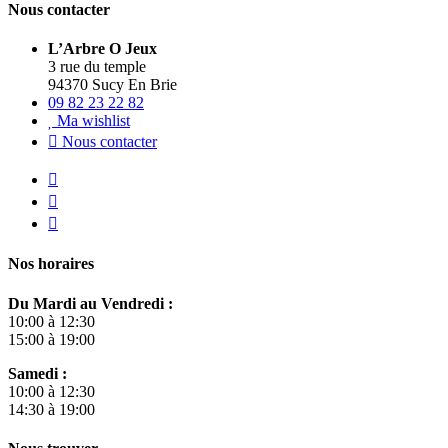
Nous contacter
L’Arbre O Jeux
3 rue du temple
94370 Sucy En Brie
09 82 23 22 82
Ma wishlist
Nous contacter
Nos horaires
Du Mardi au Vendredi :
10:00 à 12:30
15:00 à 19:00
Samedi :
10:00 à 12:30
14:30 à 19:00