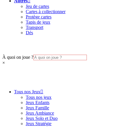
Autres
Jeu de cartes
Cartes à collectionner
Protège cartes
Tapis de jeux
Transport
Dés
À quoi on joue ?
×
Tous nos Jeux
Tous nos jeux
Jeux Enfants
Jeux Famille
Jeux Ambiance
Jeux Solo et Duo
Jeux Stratégie