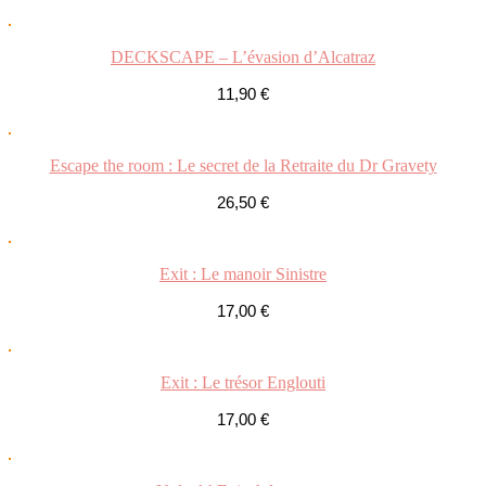
DECKSCAPE – L’évasion d’Alcatraz
11,90
€
Escape the room : Le secret de la Retraite du Dr Gravety
26,50
€
Exit : Le manoir Sinistre
17,00
€
Exit : Le trésor Englouti
17,00
€