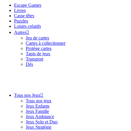
Escape Games
Livres
Casse têtes
Puzzles
Loisirs créatifs
Autres
Jeu de cartes
Cartes à collectionner
Protège cartes
Tapis de jeux
Transport
Dés
Tous nos Jeux
Tous nos jeux
Jeux Enfants
Jeux Famille
Jeux Ambiance
Jeux Solo et Duo
Jeux Stratégie