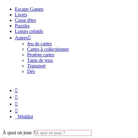
Escape Games
Livres
Casse têtes
Puzzles
Loisirs créatifs
Autres
Jeu de cartes
Cartes à collectionner
Protège cartes
Tapis de jeux
Transport
Dés
Wishlist
À quoi on joue ?