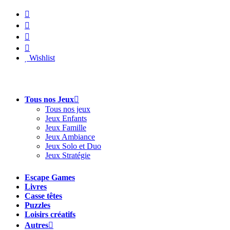
Aller
au
contenu
Wishlist
Tous nos Jeux
Tous nos jeux
Jeux Enfants
Jeux Famille
Jeux Ambiance
Jeux Solo et Duo
Jeux Stratégie
Escape Games
Livres
Casse têtes
Puzzles
Loisirs créatifs
Autres