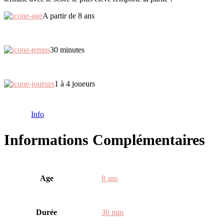
A partir de 8 ans
30 minutes
1 à 4 joueurs
Info
Informations Complémentaires
Age
8 ans
Durée
30 min