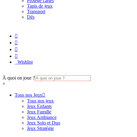
Protège cartes
Tapis de jeux
Transport
Dés
Wishlist
À quoi on joue ?
×
Tous nos Jeux
Tous nos jeux
Jeux Enfants
Jeux Famille
Jeux Ambiance
Jeux Solo et Duo
Jeux Stratégie