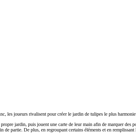
es joueurs rivalisent pour créer le jardin de tulipes le plus harmonieu
r propre jardin, puis jouent une carte de leur main afin de marquer des p
de partie. De plus, en regroupant certains éléments et en remplissant le