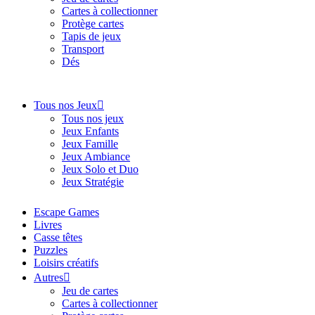
Cartes à collectionner
Protège cartes
Tapis de jeux
Transport
Dés
Tous nos Jeux
Tous nos jeux
Jeux Enfants
Jeux Famille
Jeux Ambiance
Jeux Solo et Duo
Jeux Stratégie
Escape Games
Livres
Casse têtes
Puzzles
Loisirs créatifs
Autres
Jeu de cartes
Cartes à collectionner