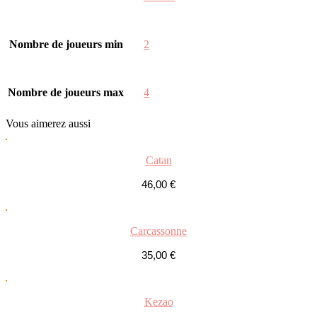
Nombre de joueurs min
2
Nombre de joueurs max
4
Vous
aimerez aussi
Catan
46,00
€
Carcassonne
35,00
€
Kezao