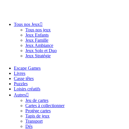
Tous nos Jeux
Tous nos jeux
Jeux Enfants
Jeux Famille
Jeux Ambiance
Jeux Solo et Duo
Jeux Stratégie
Escape Games
Livres
Casse têtes
Puzzles
Loisirs créatifs
Autres
Jeu de cartes
Cartes à collectionner
Protège cartes
Tapis de jeux
Transport
Dés