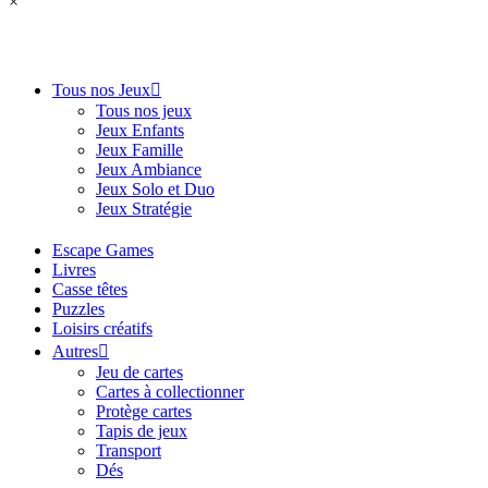
×
Tous nos Jeux
Tous nos jeux
Jeux Enfants
Jeux Famille
Jeux Ambiance
Jeux Solo et Duo
Jeux Stratégie
Escape Games
Livres
Casse têtes
Puzzles
Loisirs créatifs
Autres
Jeu de cartes
Cartes à collectionner
Protège cartes
Tapis de jeux
Transport
Dés