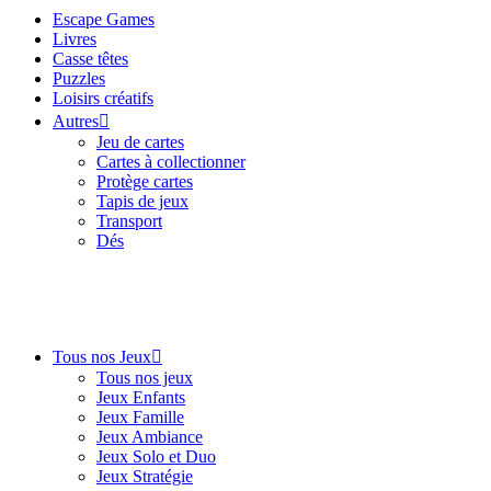
Escape Games
Livres
Casse têtes
Puzzles
Loisirs créatifs
Autres
Jeu de cartes
Cartes à collectionner
Protège cartes
Tapis de jeux
Transport
Dés
Tous nos Jeux
Tous nos jeux
Jeux Enfants
Jeux Famille
Jeux Ambiance
Jeux Solo et Duo
Jeux Stratégie