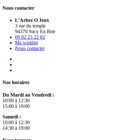
Nous contacter
L’Arbre O Jeux
3 rue du temple
94370 Sucy En Brie
09 82 23 22 82
Ma wishlist
Nous contacter
Nos horaires
Du Mardi au Vendredi :
10:00 à 12:30
15:00 à 19:00
Samedi :
10:00 à 12:30
14:30 à 19:00