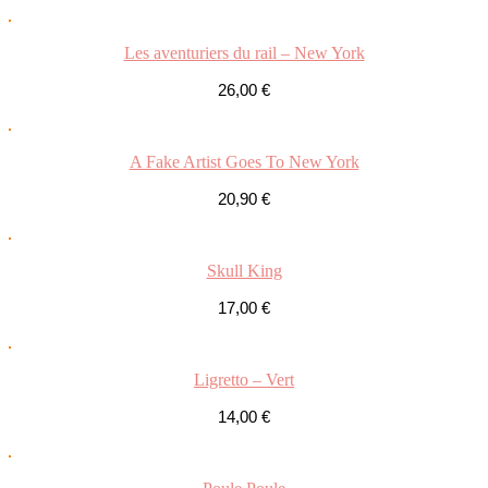
Les aventuriers du rail – New York
26,00
€
A Fake Artist Goes To New York
20,90
€
Skull King
17,00
€
Ligretto – Vert
14,00
€