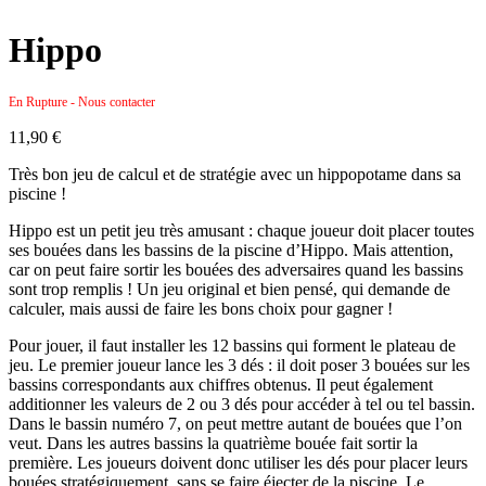
Hippo
En Rupture - Nous contacter
11,90
€
Très bon jeu de calcul et de stratégie avec un hippopotame dans sa
piscine !
Hippo est un petit jeu très amusant : chaque joueur doit placer toutes
ses bouées dans les bassins de la piscine d’Hippo. Mais attention,
car on peut faire sortir les bouées des adversaires quand les bassins
sont trop remplis ! Un jeu original et bien pensé, qui demande de
calculer, mais aussi de faire les bons choix pour gagner !
Pour jouer, il faut installer les 12 bassins qui forment le plateau de
jeu. Le premier joueur lance les 3 dés : il doit poser 3 bouées sur les
bassins correspondants aux chiffres obtenus. Il peut également
additionner les valeurs de 2 ou 3 dés pour accéder à tel ou tel bassin.
Dans le bassin numéro 7, on peut mettre autant de bouées que l’on
veut. Dans les autres bassins la quatrième bouée fait sortir la
première. Les joueurs doivent donc utiliser les dés pour placer leurs
bouées stratégiquement, sans se faire éjecter de la piscine. Le