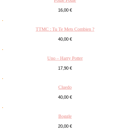
Poule Poule
16,00
€
TTMC : Tu Te Mets Combien ?
40,00
€
Uno – Harry Potter
17,90
€
Cluedo
40,00
€
Boggle
20,00
€