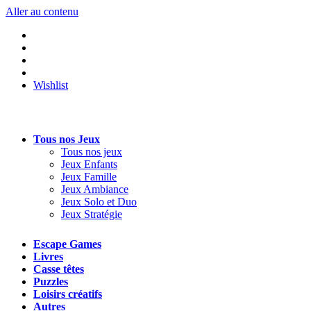
Aller au contenu
Wishlist
Tous nos Jeux
Tous nos jeux
Jeux Enfants
Jeux Famille
Jeux Ambiance
Jeux Solo et Duo
Jeux Stratégie
Escape Games
Livres
Casse têtes
Puzzles
Loisirs créatifs
Autres