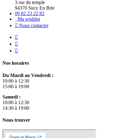
3 rue du temple
94370 Sucy En Brie
09 82 23 22 82
Ma wishlist
Nous contacter
Nos horaires
Du Mardi au Vendredi :
10:00 à 12:30
15:00 à 19:00
Samedi :
10:00 à 12:30
14:30 à 19:00
Nous trouver