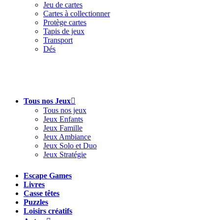
Jeu de cartes
Cartes à collectionner
Protège cartes
Tapis de jeux
Transport
Dés
Tous nos Jeux
Tous nos jeux
Jeux Enfants
Jeux Famille
Jeux Ambiance
Jeux Solo et Duo
Jeux Stratégie
Escape Games
Livres
Casse têtes
Puzzles
Loisirs créatifs