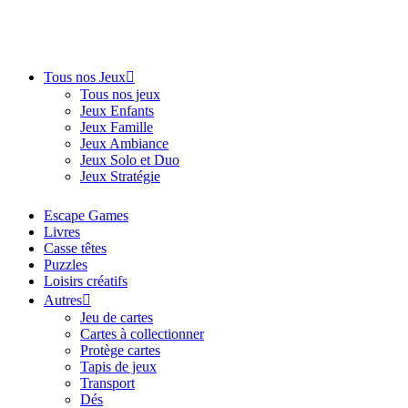
Tous nos Jeux
Tous nos jeux
Jeux Enfants
Jeux Famille
Jeux Ambiance
Jeux Solo et Duo
Jeux Stratégie
Escape Games
Livres
Casse têtes
Puzzles
Loisirs créatifs
Autres
Jeu de cartes
Cartes à collectionner
Protège cartes
Tapis de jeux
Transport
Dés