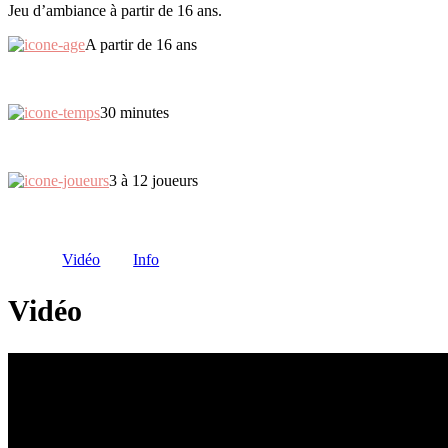
Jeu d’ambiance à partir de 16 ans.
A partir de 16 ans
30 minutes
3 à 12 joueurs
Vidéo
Info
Vidéo