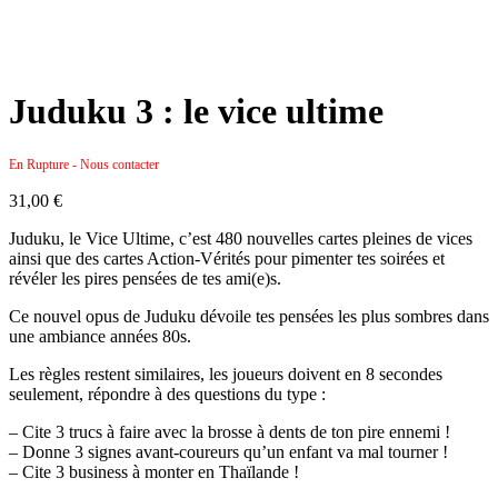
Juduku 3 : le vice ultime
En Rupture - Nous contacter
31,00
€
Juduku, le Vice Ultime, c’est 480 nouvelles cartes pleines de vices
ainsi que des cartes Action-Vérités pour pimenter tes soirées et
révéler les pires pensées de tes ami(e)s.
Ce nouvel opus de Juduku dévoile tes pensées les plus sombres dans
une ambiance années 80s.
Les règles restent similaires, les joueurs doivent en 8 secondes
seulement, répondre à des questions du type :
– Cite 3 trucs à faire avec la brosse à dents de ton pire ennemi !
– Donne 3 signes avant-coureurs qu’un enfant va mal tourner !
– Cite 3 business à monter en Thaïlande !