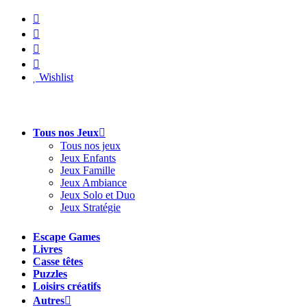
Aller
au
contenu
Wishlist
Tous nos Jeux
Tous nos jeux
Jeux Enfants
Jeux Famille
Jeux Ambiance
Jeux Solo et Duo
Jeux Stratégie
Escape Games
Livres
Casse têtes
Puzzles
Loisirs créatifs
Autres