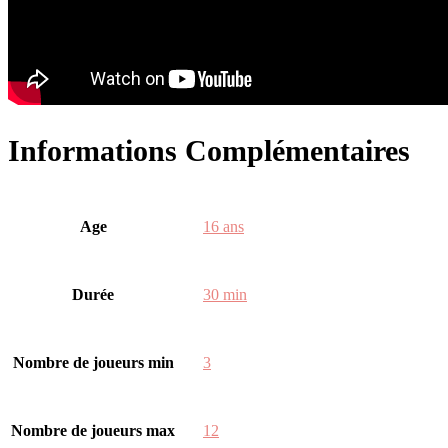
Informations Complémentaires
Age
16 ans
Durée
30 min
Nombre de joueurs min
3
Nombre de joueurs max
12