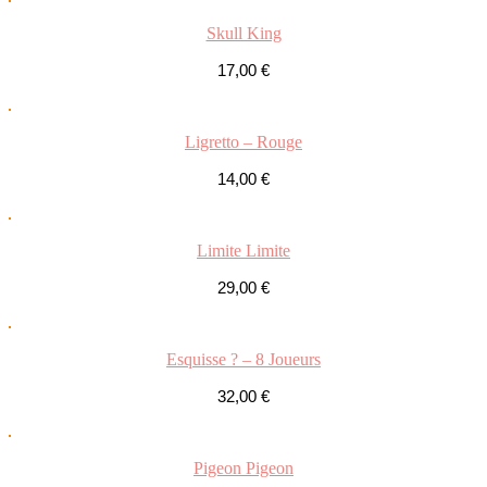
Skull King
17,00
€
Ligretto – Rouge
14,00
€
Limite Limite
29,00
€
Esquisse ? – 8 Joueurs
32,00
€
Pigeon Pigeon