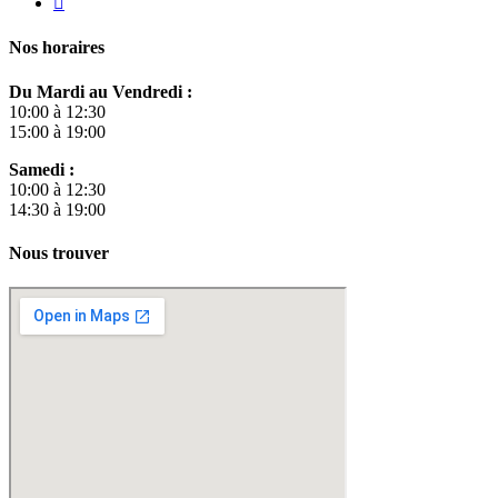
Nos horaires
Du Mardi au Vendredi :
10:00 à 12:30
15:00 à 19:00
Samedi :
10:00 à 12:30
14:30 à 19:00
Nous trouver