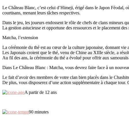
Le Château Blanc, c’est celui d’Himeji, érigé dans le Japon Féodal, où 
courtisans, menant leurs tâches respectives.
Dans le jeu, les joueurs endossent le rôle de chefs de clans mineurs qui
La gestion astucieuse et opportune des ressources et le placement des 
Matcha, l’extension
La cérémonie du thé est au cœur de la culture japonaise, donnant vie au
Les Japonais croient que le thé, venu de Chine au XIIIe siècle, a réso
Au fil des ans, la cérémonie du thé a évolué pour offrir aux samouraïs
Dans Le Château Blanc : Matcha, vous devrez faire face à un nouveau 
Le fait d’avoir des membres de votre clan bien placés dans le Chashits
De plus, vous disposerez d’une action supplémentaire à chaque tour. Ce
A partir de 12 ans
90 minutes