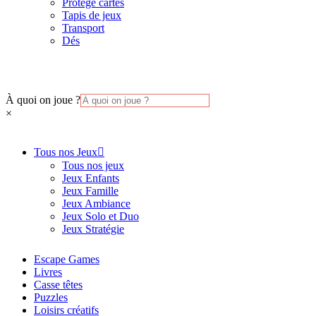
Protège cartes
Tapis de jeux
Transport
Dés
À quoi on joue ?
×
Tous nos Jeux
Tous nos jeux
Jeux Enfants
Jeux Famille
Jeux Ambiance
Jeux Solo et Duo
Jeux Stratégie
Escape Games
Livres
Casse têtes
Puzzles
Loisirs créatifs