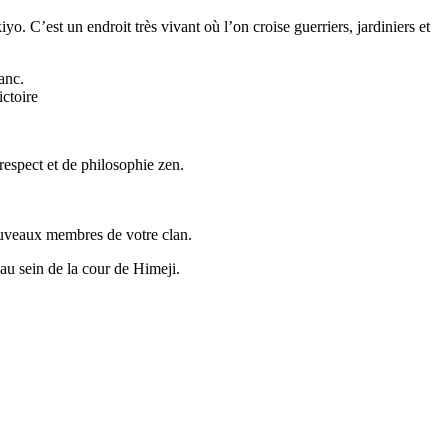
. C’est un endroit très vivant où l’on croise guerriers, jardiniers et
anc.
ictoire
 respect et de philosophie zen.
nouveaux membres de votre clan.
au sein de la cour de Himeji.