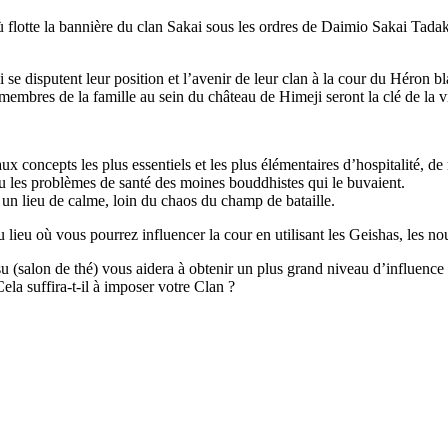
flotte la bannière du clan Sakai sous les ordres de Daimio Sakai Tadakiyo
 se disputent leur position et l’avenir de leur clan à la cour du Héron bl
membres de la famille au sein du château de Himeji seront la clé de la v
x concepts les plus essentiels et les plus élémentaires d’hospitalité, de
lu les problèmes de santé des moines bouddhistes qui le buvaient.
 un lieu de calme, loin du chaos du champ de bataille.
lieu où vous pourrez influencer la cour en utilisant les Geishas, les 
u (salon de thé) vous aidera à obtenir un plus grand niveau d’influence 
la suffira-t-il à imposer votre Clan ?