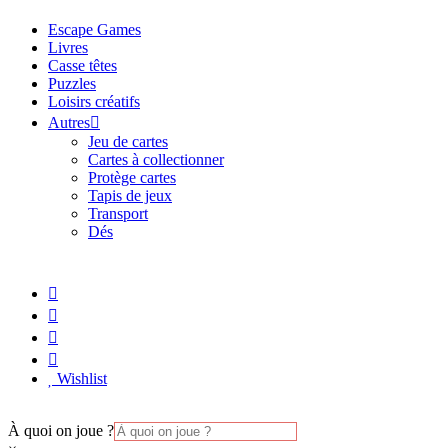
Escape Games
Livres
Casse têtes
Puzzles
Loisirs créatifs
Autres
Jeu de cartes
Cartes à collectionner
Protège cartes
Tapis de jeux
Transport
Dés
Wishlist
À quoi on joue ?