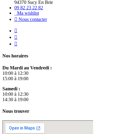
94370 Sucy En Brie
09 82 23 22 82
Ma wishlist
Nous contacter
Nos horaires
Du Mardi au Vendredi :
10:00 à 12:30
15:00 à 19:00
Samedi :
10:00 à 12:30
14:30 à 19:00
Nous trouver