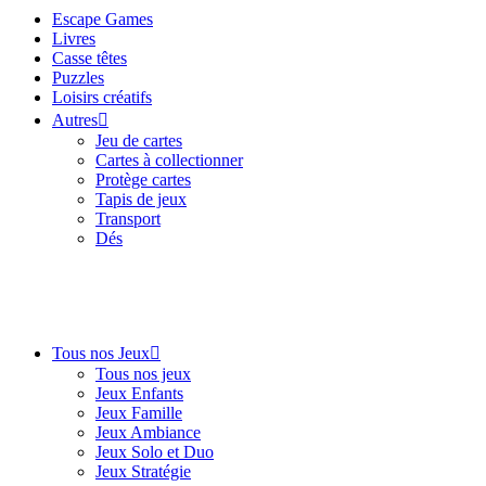
Escape Games
Livres
Casse têtes
Puzzles
Loisirs créatifs
Autres
Jeu de cartes
Cartes à collectionner
Protège cartes
Tapis de jeux
Transport
Dés
Tous nos Jeux
Tous nos jeux
Jeux Enfants
Jeux Famille
Jeux Ambiance
Jeux Solo et Duo
Jeux Stratégie