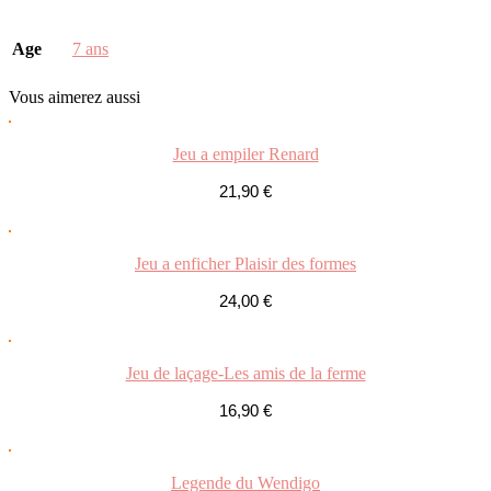
Age
7 ans
Vous
aimerez aussi
Jeu a empiler Renard
21,90
€
Jeu a enficher Plaisir des formes
24,00
€
Jeu de laçage-Les amis de la ferme
16,90
€
Legende du Wendigo