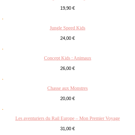
19,90
€
Jungle Speed Kids
24,00
€
Concept Kids : Animaux
26,00
€
Chasse aux Monstres
20,00
€
Les aventuriers du Rail Europe – Mon Premier Voyage
31,00
€