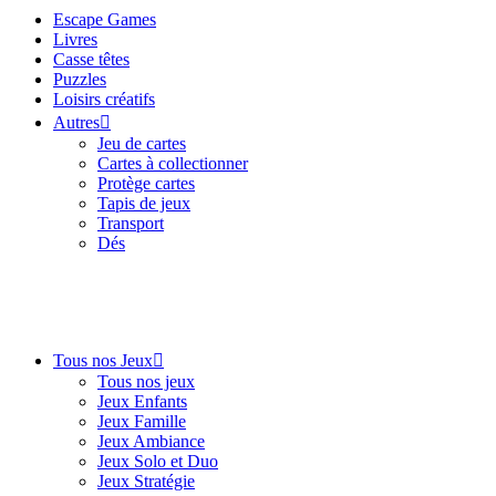
Escape Games
Livres
Casse têtes
Puzzles
Loisirs créatifs
Autres
Jeu de cartes
Cartes à collectionner
Protège cartes
Tapis de jeux
Transport
Dés
Tous nos Jeux
Tous nos jeux
Jeux Enfants
Jeux Famille
Jeux Ambiance
Jeux Solo et Duo
Jeux Stratégie