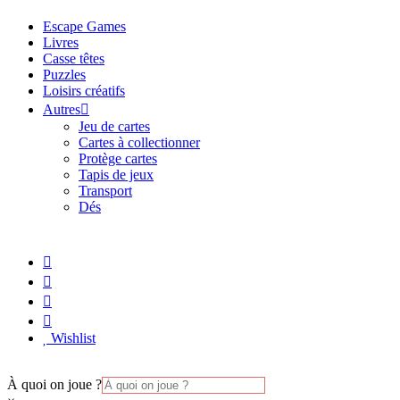
Escape Games
Livres
Casse têtes
Puzzles
Loisirs créatifs
Autres
Jeu de cartes
Cartes à collectionner
Protège cartes
Tapis de jeux
Transport
Dés
Wishlist
À quoi on joue ?