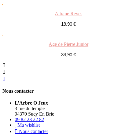
Attrape Reves
19,90
€
Age de Pierre Junior
34,90
€
Nous contacter
L’Arbre O Jeux
3 rue du temple
94370 Sucy En Brie
09 82 23 22 82
Ma wishlist
Nous contacter