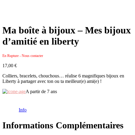
Ma boîte à bijoux – Mes bijoux
d’amitié en liberty
En Rupture - Nous contacter
17,00
€
Colliers, bracelets, chouchous… réalise 6 magnifiques bijoux en
Liberty à partager avec ton ou ta meilleur(e) ami(e) !
A partir de 7 ans
Info
Informations Complémentaires