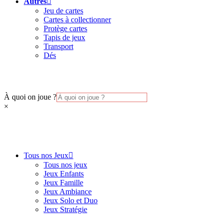
Autres
Jeu de cartes
Cartes à collectionner
Protège cartes
Tapis de jeux
Transport
Dés
À quoi on joue ?
×
Tous nos Jeux
Tous nos jeux
Jeux Enfants
Jeux Famille
Jeux Ambiance
Jeux Solo et Duo
Jeux Stratégie