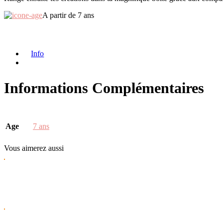
A partir de 7 ans
Info
Informations Complémentaires
Age
7 ans
Vous
aimerez aussi