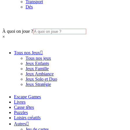
Transport
Dés
À quoi on joue ?
×
Tous nos Jeux
Tous nos jeux
Jeux Enfants
Jeux Famille
Jeux Ambiance
Jeux Solo et Duo
Jeux Stratégie
Escape Games
Livres
Casse têtes
Puzzles
Loisirs créatifs
Autres
Jeu de cartes