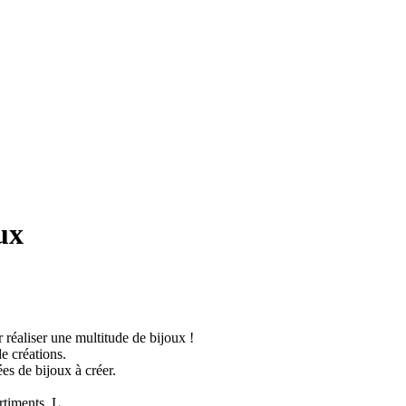
ux
réaliser une multitude de bijoux !
de créations.
es de bijoux à créer.
rtiments. L