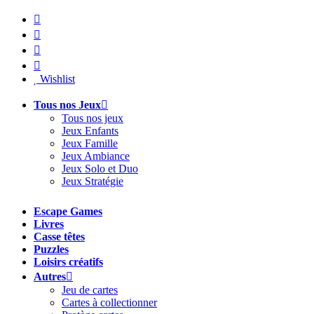
Aller
au
contenu
Wishlist
Tous nos Jeux
Tous nos jeux
Jeux Enfants
Jeux Famille
Jeux Ambiance
Jeux Solo et Duo
Jeux Stratégie
Escape Games
Livres
Casse têtes
Puzzles
Loisirs créatifs
Autres
Jeu de cartes
Cartes à collectionner