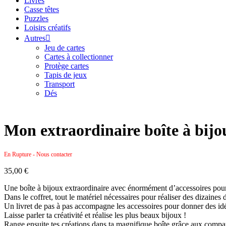
Livres
Casse têtes
Puzzles
Loisirs créatifs
Autres
Jeu de cartes
Cartes à collectionner
Protège cartes
Tapis de jeux
Transport
Dés
Mon extraordinaire boîte à bijo
En Rupture - Nous contacter
35,00
€
Une boîte à bijoux extraordinaire avec énormément d’accessoires pour 
Dans le coffret, tout le matériel nécessaires pour réaliser des dizaines 
Un livret de pas à pas accompagne les accessoires pour donner des idé
Laisse parler ta créativité et réalise les plus beaux bijoux !
Range ensuite tes créations dans ta magnifique boîte grâce aux compa