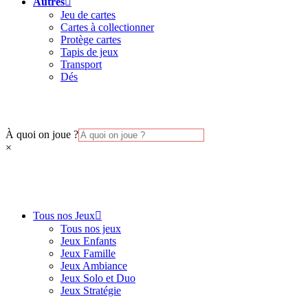
Autres
Jeu de cartes
Cartes à collectionner
Protège cartes
Tapis de jeux
Transport
Dés
À quoi on joue ?
×
Tous nos Jeux
Tous nos jeux
Jeux Enfants
Jeux Famille
Jeux Ambiance
Jeux Solo et Duo
Jeux Stratégie