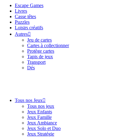
Escape Games
Livres
Casse têtes
Puzzles
Loisirs créatifs
Autres
Jeu de cartes
Cartes à collectionner
Protège cartes
Tapis de jeux
Transport
Dés
Tous nos Jeux
Tous nos jeux
Jeux Enfants
Jeux Famille
Jeux Ambiance
Jeux Solo et Duo
Jeux Stratégie