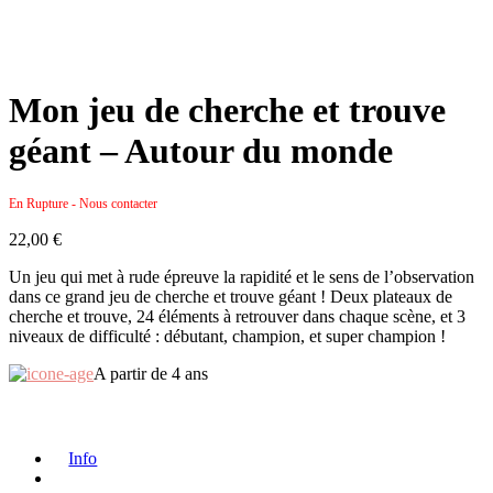
Mon jeu de cherche et trouve
géant – Autour du monde
En Rupture - Nous contacter
22,00
€
Un jeu qui met à rude épreuve la rapidité et le sens de l’observation
dans ce grand jeu de cherche et trouve géant ! Deux plateaux de
cherche et trouve, 24 éléments à retrouver dans chaque scène, et 3
niveaux de difficulté : débutant, champion, et super champion !
A partir de 4 ans
Info