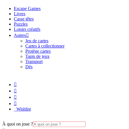
Escape Games
Livres
Casse têtes
Puzzles
Loisirs créatifs
Autres
Jeu de cartes
Cartes à collectionner
Protège cartes
Tapis de jeux
Transport
Dés
Wishlist
À quoi on joue ?