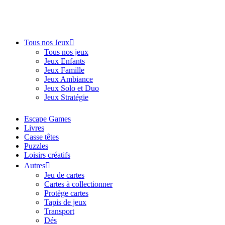
Tous nos Jeux
Tous nos jeux
Jeux Enfants
Jeux Famille
Jeux Ambiance
Jeux Solo et Duo
Jeux Stratégie
Escape Games
Livres
Casse têtes
Puzzles
Loisirs créatifs
Autres
Jeu de cartes
Cartes à collectionner
Protège cartes
Tapis de jeux
Transport
Dés