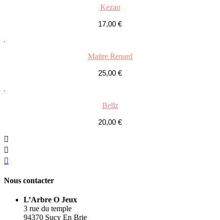
Kezao
17,00
€
Maitre Renard
25,00
€
Bellz
20,00
€
Nous contacter
L’Arbre O Jeux
3 rue du temple
94370 Sucy En Brie