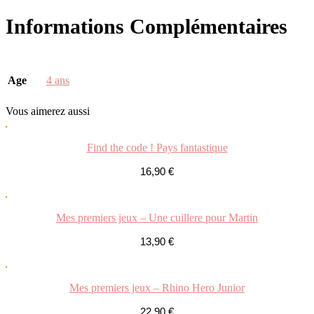
Informations Complémentaires
Age
4 ans
Vous
aimerez aussi
Find the code ! Pays fantastique
16,90
€
Mes premiers jeux – Une cuillere pour Martin
13,90
€
Mes premiers jeux – Rhino Hero Junior
22,90
€