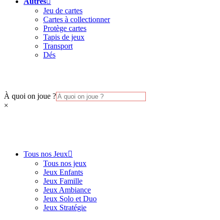
Autres
Jeu de cartes
Cartes à collectionner
Protège cartes
Tapis de jeux
Transport
Dés
À quoi on joue ?
×
Tous nos Jeux
Tous nos jeux
Jeux Enfants
Jeux Famille
Jeux Ambiance
Jeux Solo et Duo
Jeux Stratégie