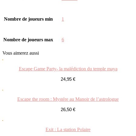
Nombre de joueurs min
1
Nombre de joueurs max
6
Vous
aimerez aussi
Escape Game Party- la malédiction du temple maya
24,95
€
Escape the room : Mystére au Manoir de l’astrologue
26,50
€
Exit : La station Polaire