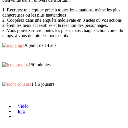
bienvenue dans l’univers de Mortum !
1. Recrutez une équipe prête à toutes les situations, même les plus
dangereuses ou les plus inattendues !
2. Coopérez dans une enquête médiévale en 3 actes où vos actions
altèrent les lieux accessibles et la réaction des personnages.
3. Vous pouvez suivre toutes les pistes mais chaque action coûte du
temps, à vous de faire les bons choix.
A partir de 14 ans
150 minutes
1 à 6 joueurs
Vidéo
Info