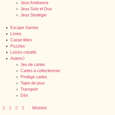
Jeux Ambiance
Jeux Solo et Duo
Jeux Stratégie
Escape Games
Livres
Casse têtes
Puzzles
Loisirs créatifs
Autres
Jeu de cartes
Cartes à collectionner
Protège cartes
Tapis de jeux
Transport
Dés
Wishlist