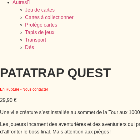
Autres
Jeu de cartes
Cartes à collectionner
Protège cartes
Tapis de jeux
Transport
Dés
PATATRAP QUEST
En Rupture - Nous contacter
29,90
€
Une vile créature s’est installée au sommet de la Tour aux 1000
Les joueurs incarnent des aventurières et des aventuriers qui par
d’affronter le boss final. Mais attention aux pièges !