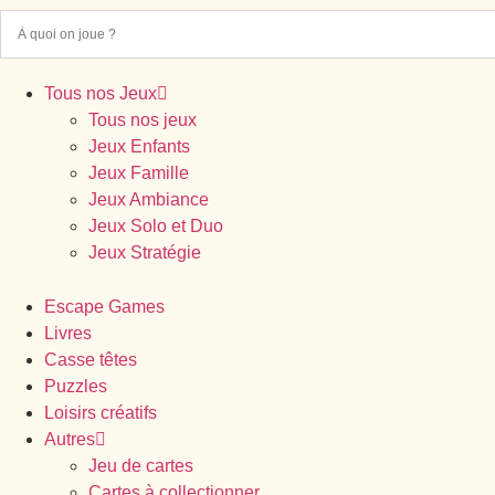
Tous nos Jeux
Tous nos jeux
Jeux Enfants
Jeux Famille
Jeux Ambiance
Jeux Solo et Duo
Jeux Stratégie
Escape Games
Livres
Casse têtes
Puzzles
Loisirs créatifs
Autres
Jeu de cartes
Cartes à collectionner