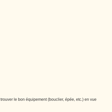
r trouver le bon équipement (bouclier, épée, etc.) en vue