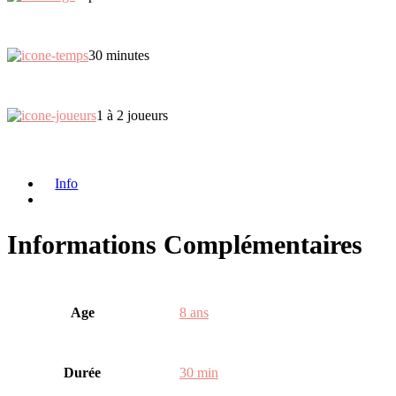
30 minutes
1 à 2 joueurs
Info
Informations Complémentaires
Age
8 ans
Durée
30 min