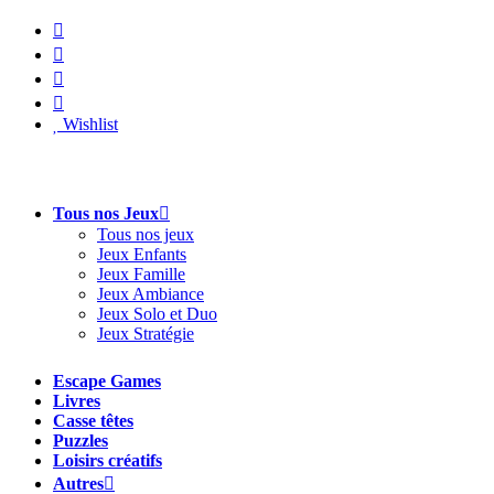
Aller
au
contenu
Wishlist
Tous nos Jeux
Tous nos jeux
Jeux Enfants
Jeux Famille
Jeux Ambiance
Jeux Solo et Duo
Jeux Stratégie
Escape Games
Livres
Casse têtes
Puzzles
Loisirs créatifs
Autres