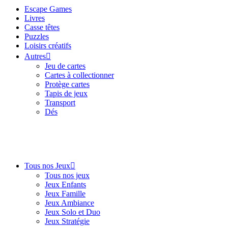
Escape Games
Livres
Casse têtes
Puzzles
Loisirs créatifs
Autres
Jeu de cartes
Cartes à collectionner
Protège cartes
Tapis de jeux
Transport
Dés
Tous nos Jeux
Tous nos jeux
Jeux Enfants
Jeux Famille
Jeux Ambiance
Jeux Solo et Duo
Jeux Stratégie