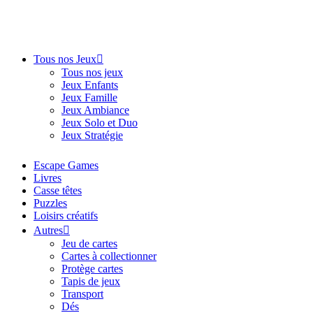
Tous nos Jeux
Tous nos jeux
Jeux Enfants
Jeux Famille
Jeux Ambiance
Jeux Solo et Duo
Jeux Stratégie
Escape Games
Livres
Casse têtes
Puzzles
Loisirs créatifs
Autres
Jeu de cartes
Cartes à collectionner
Protège cartes
Tapis de jeux
Transport
Dés