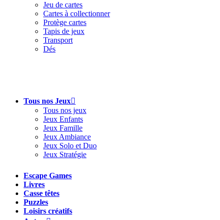
Jeu de cartes
Cartes à collectionner
Protège cartes
Tapis de jeux
Transport
Dés
Tous nos Jeux
Tous nos jeux
Jeux Enfants
Jeux Famille
Jeux Ambiance
Jeux Solo et Duo
Jeux Stratégie
Escape Games
Livres
Casse têtes
Puzzles
Loisirs créatifs