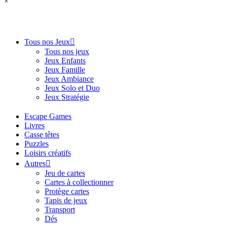
×
Tous nos Jeux
Tous nos jeux
Jeux Enfants
Jeux Famille
Jeux Ambiance
Jeux Solo et Duo
Jeux Stratégie
Escape Games
Livres
Casse têtes
Puzzles
Loisirs créatifs
Autres
Jeu de cartes
Cartes à collectionner
Protège cartes
Tapis de jeux
Transport
Dés