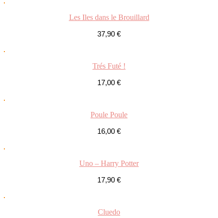
Les Iles dans le Brouillard
37,90
€
Trés Futé !
17,00
€
Poule Poule
16,00
€
Uno – Harry Potter
17,90
€
Cluedo