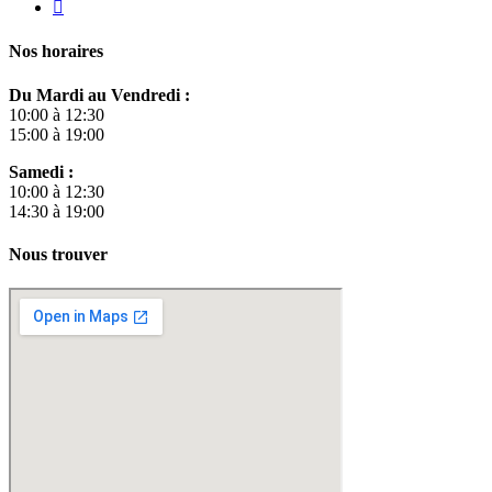
Nos horaires
Du Mardi au Vendredi :
10:00 à 12:30
15:00 à 19:00
Samedi :
10:00 à 12:30
14:30 à 19:00
Nous trouver