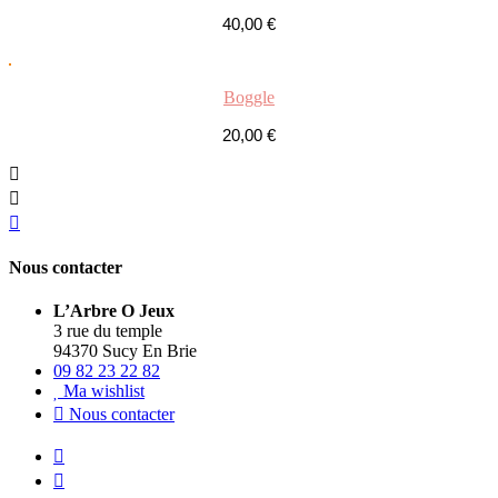
40,00
€
Boggle
20,00
€
Nous contacter
L’Arbre O Jeux
3 rue du temple
94370 Sucy En Brie
09 82 23 22 82
Ma wishlist
Nous contacter