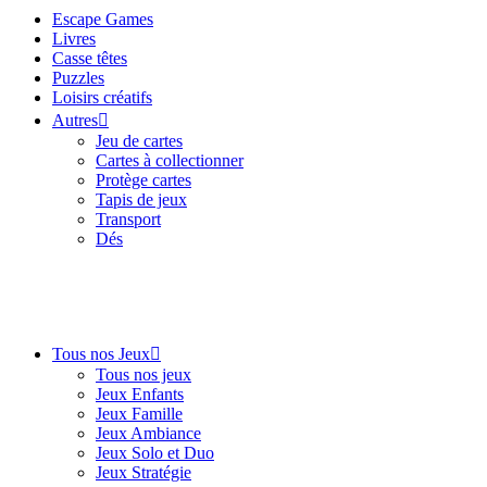
Escape Games
Livres
Casse têtes
Puzzles
Loisirs créatifs
Autres
Jeu de cartes
Cartes à collectionner
Protège cartes
Tapis de jeux
Transport
Dés
Tous nos Jeux
Tous nos jeux
Jeux Enfants
Jeux Famille
Jeux Ambiance
Jeux Solo et Duo
Jeux Stratégie