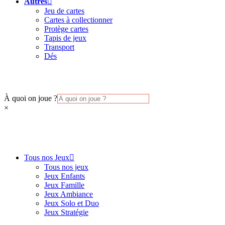
Autres
Jeu de cartes
Cartes à collectionner
Protège cartes
Tapis de jeux
Transport
Dés
À quoi on joue ?
×
Tous nos Jeux
Tous nos jeux
Jeux Enfants
Jeux Famille
Jeux Ambiance
Jeux Solo et Duo
Jeux Stratégie