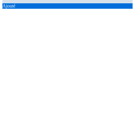
Ajouté