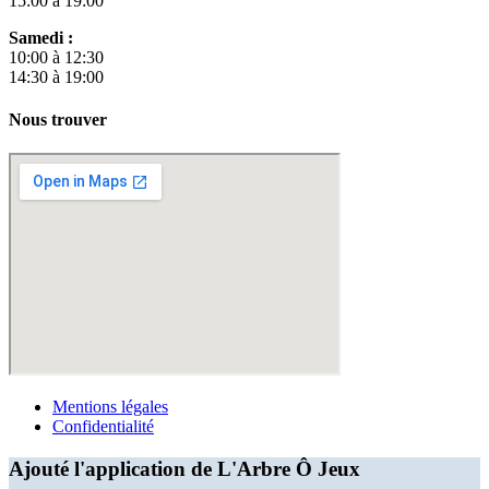
15:00 à 19:00
Samedi :
10:00 à 12:30
14:30 à 19:00
Nous trouver
Mentions légales
Confidentialité
Ajouté l'application de L'Arbre Ô Jeux