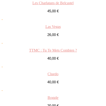
Les Charlatans de Belcastel
45,00
€
Las Vegas
26,00
€
TTMC : Tu Te Mets Combien ?
40,00
€
Cluedo
40,00
€
Boggle
20,00
€