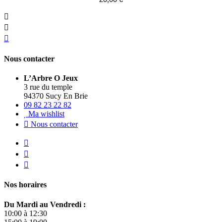
Nous contacter
L’Arbre O Jeux
3 rue du temple
94370 Sucy En Brie
09 82 23 22 82
Ma wishlist
Nous contacter
Nos horaires
Du Mardi au Vendredi :
10:00 à 12:30