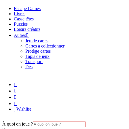
Escape Games
Livres
Casse têtes
Puzzles
Loisirs créatifs
Autres
Jeu de cartes
Cartes à collectionner
Protège cartes
Tapis de jeux
Transport
Dés
Wishlist
À quoi on joue ?