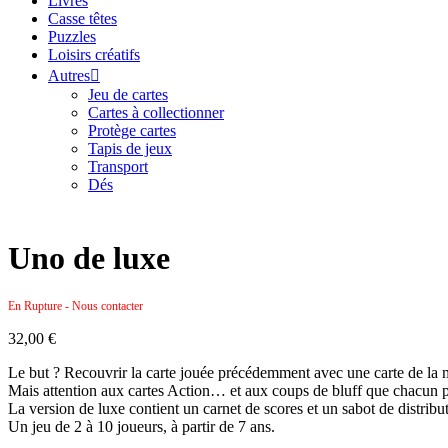
Livres
Casse têtes
Puzzles
Loisirs créatifs
Autres
Jeu de cartes
Cartes à collectionner
Protège cartes
Tapis de jeux
Transport
Dés
Uno de luxe
En Rupture - Nous contacter
32,00
€
Le but ? Recouvrir la carte jouée précédemment avec une carte de l
Mais attention aux cartes Action… et aux coups de bluff que chacun peu
La version de luxe contient un carnet de scores et un sabot de distributi
Un jeu de 2 à 10 joueurs, à partir de 7 ans.