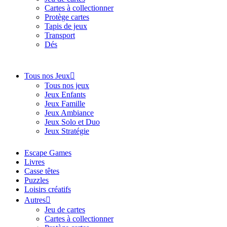
Cartes à collectionner
Protège cartes
Tapis de jeux
Transport
Dés
Tous nos Jeux
Tous nos jeux
Jeux Enfants
Jeux Famille
Jeux Ambiance
Jeux Solo et Duo
Jeux Stratégie
Escape Games
Livres
Casse têtes
Puzzles
Loisirs créatifs
Autres
Jeu de cartes
Cartes à collectionner