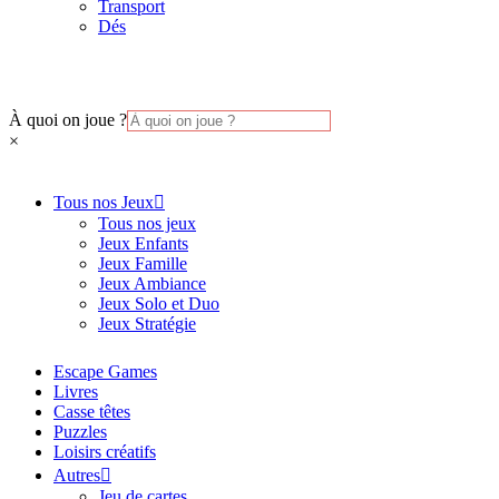
Transport
Dés
À quoi on joue ?
×
Tous nos Jeux
Tous nos jeux
Jeux Enfants
Jeux Famille
Jeux Ambiance
Jeux Solo et Duo
Jeux Stratégie
Escape Games
Livres
Casse têtes
Puzzles
Loisirs créatifs
Autres
Jeu de cartes