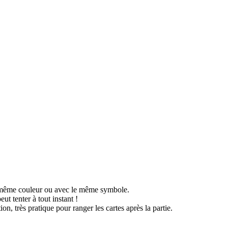
a même couleur ou avec le même symbole.
t tenter à tout instant !
on, très pratique pour ranger les cartes après la partie.