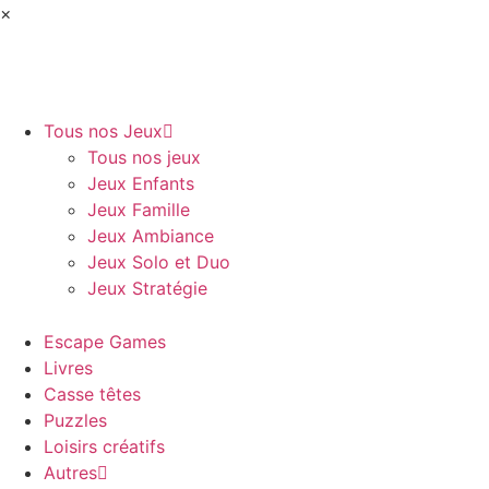
×
Tous nos Jeux
Tous nos jeux
Jeux Enfants
Jeux Famille
Jeux Ambiance
Jeux Solo et Duo
Jeux Stratégie
Escape Games
Livres
Casse têtes
Puzzles
Loisirs créatifs
Autres