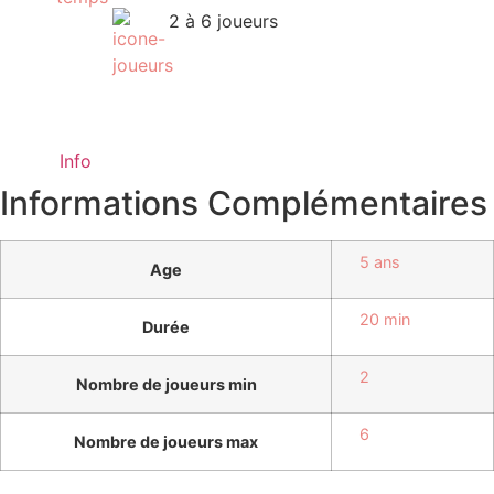
2 à 6 joueurs
Info
Informations Complémentaires
5 ans
Age
20 min
Durée
2
Nombre de joueurs min
6
Nombre de joueurs max